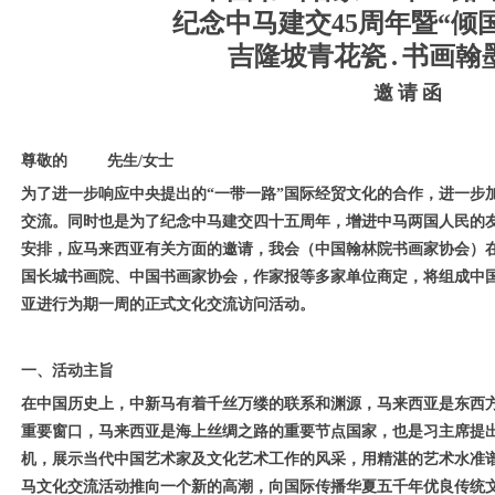
纪念中马建交
45
周年暨“倾
吉隆坡青花瓷
.
书画翰
邀
请
函
尊敬的 先生/女士
为了进一步响应中央提出的“一带一路”国际经贸文化的合作，进一步
交流。同时也是为了纪念中马建交四十五周年，增进中马两国人民的
安排，应马来西亚有关方面的邀请，我会（中国翰林院书画家协会）
国长城书画院、中国书画家协会，作家报等多家单位商定，将组成中国
亚进行为期一周的正式文化交流访问活动。
一、活动主旨
在中国历史上，中新马有着千丝万缕的联系和渊源，马来西亚是东西
重要窗口，马来西亚是海上丝绸之路的重要节点国家，也是习主席提出
机，展示当代中国艺术家及文化艺术工作的风采，用精湛的艺术水准谱写
马文化交流活动推向一个新的高潮，向国际传播华夏五千年优良传统