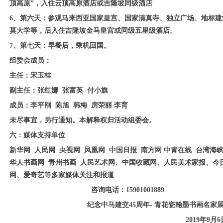
顶高原”，入住云顶高原酒店或吉隆坡同级酒店
6、第六天：参观马来西亚国家皇宫、国家清真寺、独立广场、地标
莫大学等，后入住吉隆坡金马皇宫或同级五星级酒店。
7、第七天：早餐后，乘机回国。
组委会成员：
主任：宋玉桂
副主任：张红娜
张富英
付小旗
成员：李平刚
陈旭
韩梅
房荣丽
李育
未尽事宜，另行通知。本解释权归活动组委会。
六：媒体支持单位
新华网 人民网 央视网 凤凰网 中国日报 南方网 中青在线 台湾海峡
华人书画网 青州书画 人民艺术网、中国收藏网、人民美术家报、今
网、爱奇艺等多家媒体关注和报道
咨询电话：15901001889
纪念中马建交45周年-
青花瓷翰墨书画名家
20
19
年9月6