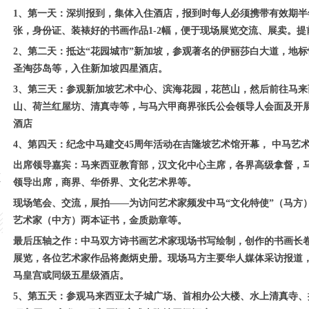
1、第一天：深圳报到，集体入住酒店，报到时每人必须携带有效期半
张，身份证、装裱好的书画作品1-2幅，便于现场展览交流、展卖。
2、第二天：抵达“花园城市”新加坡，参观著名的伊丽莎白大道，地
圣淘莎岛等，入住新加坡四星酒店。
3、第三天：参观新加坡艺术中心、滨海花园，花芭山，然后前往马
山、荷兰红屋坊、清真寺等，与马六甲商界张氏公会领导人会面及开
酒店
4、第四天：纪念中马建交45周年活动在吉隆坡艺术馆开幕， 中马艺
出席领导嘉宾：马来西亚教育部，汉文化中心主席，各界高级拿督，
领
领导出席，商界、华侨界、文化艺术界等。
现场笔会、交流，展拍——为访问艺术家频发中马“文化特使”（马方）
艺术家（中方）两本证书，金质勋章等。
最后压轴之作：中马双方诗书画艺术家现场书写绘制，创作的书画长卷
展览，各位艺术家作品将彪炳史册。现场马方主要华人媒体采访报道，
马皇宫或同级五星级酒店。
5、第五天：参观马来西亚太子城广场、首相办公大楼、水上清真寺、