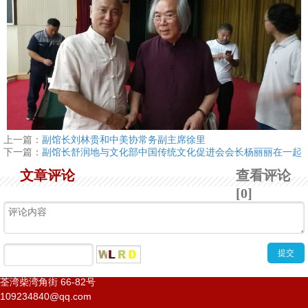
上一篇：
副馆长刘林贵和中美协常务副主席徐里
下一篇：
副馆长舒润地与文化部中国传统文化促进会会长杨丽丽在一起
文章评论
查看评论
[0]
荃湾柴湾角街
66-82
号
1
2
3
4
109234840@qq.com